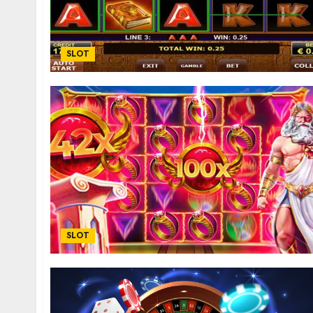
SLOT
SLOT