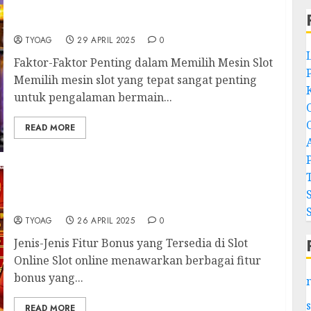
Bagaimana Memilih Mesin Slot yang Tepat
untuk Dimainkan
TYOAG
29 APRIL 2025
0
Faktor-Faktor Penting dalam Memilih Mesin Slot
Memilih mesin slot yang tepat sangat penting
untuk pengalaman bermain...
READ MORE
Bagaimana Fitur Bonus Membuat Slot Online
Lebih Seru?
TYOAG
26 APRIL 2025
0
Jenis-Jenis Fitur Bonus yang Tersedia di Slot
Online Slot online menawarkan berbagai fitur
bonus yang...
READ MORE