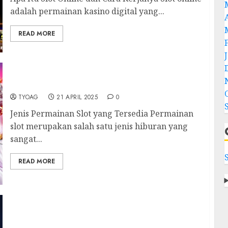
adalah permainan kasino digital yang...
READ MORE
Ulasan Slot Online Buatan Playtech
TYOAG
21 APRIL 2025
0
Jenis Permainan Slot yang Tersedia Permainan
slot merupakan salah satu jenis hiburan yang
sangat...
READ MORE
Cara Bermain Slot Online dengan Aman dan
Nyaman