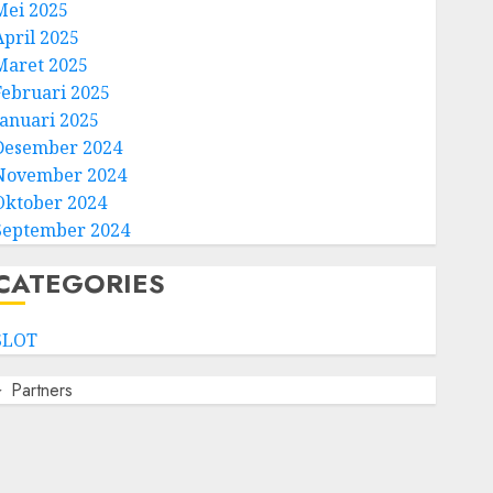
Mei 2025
April 2025
Maret 2025
Februari 2025
Januari 2025
Desember 2024
November 2024
Oktober 2024
September 2024
CATEGORIES
SLOT
Partners