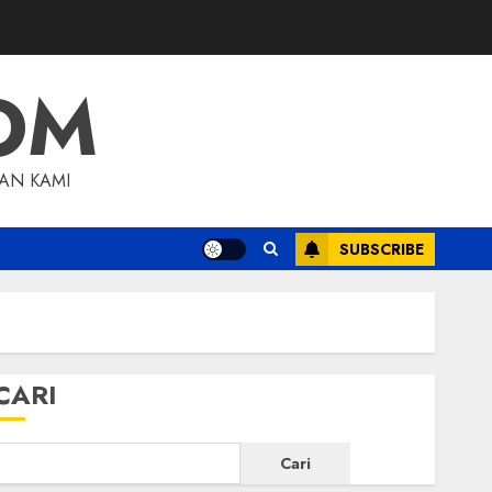
OM
AN KAMI
SUBSCRIBE
CARI
Cari