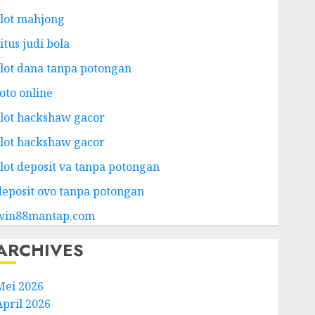
slot mahjong
itus judi bola
slot dana tanpa potongan
toto online
slot hackshaw gacor
slot hackshaw gacor
slot deposit va tanpa potongan
deposit ovo tanpa potongan
win88mantap.com
ARCHIVES
Mei 2026
April 2026