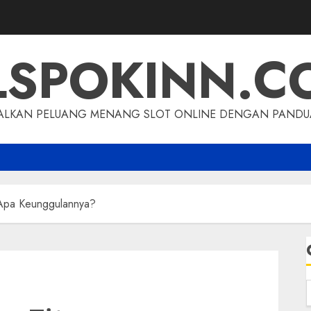
LLSPOKINN.C
ALKAN PELUANG MENANG SLOT ONLINE DENGAN PANDU
 Apa Keunggulannya?