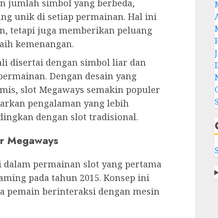
n jumlah simbol yang berbeda,
 unik di setiap permainan. Hal ini
n, tetapi juga memberikan peluang
raih kemenangan.
ali disertai dengan simbol liar dan
ermainan. Dengan desain yang
mis, slot Megaways semakin populer
arkan pengalaman yang lebih
ingkan dengan slot tradisional.
ur Megaways
 dalam permainan slot yang pertama
Gaming pada tahun 2015. Konsep ini
a pemain berinteraksi dengan mesin