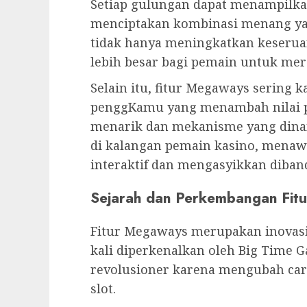
Setiap gulungan dapat menampilka
menciptakan kombinasi menang yang
tidak hanya meningkatkan keserua
lebih besar bagi pemain untuk me
Selain itu, fitur Megaways sering k
penggKamu yang menambah nilai p
menarik dan mekanisme yang dina
di kalangan pemain kasino, menaw
interaktif dan mengasyikkan diband
Sejarah dan Perkembangan Fit
Fitur Megaways merupakan inovasi
kali diperkenalkan oleh Big Time 
revolusioner karena mengubah car
slot.