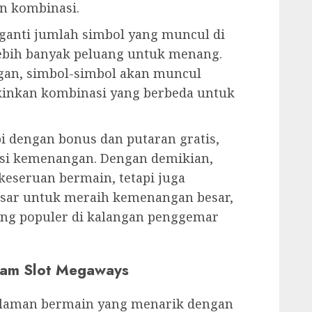
an kombinasi.
ganti jumlah simbol yang muncul di
ebih banyak peluang untuk menang.
gan, simbol-simbol akan muncul
inkan kombinasi yang berbeda untuk
api dengan bonus dan putaran gratis,
si kemenangan. Dengan demikian,
seruan bermain, tetapi juga
sar untuk meraih kemenangan besar,
ling populer di kalangan penggemar
lam Slot Megaways
laman bermain yang menarik dengan