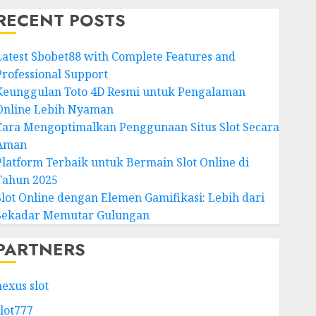
RECENT POSTS
Latest Sbobet88 with Complete Features and
Professional Support
Keunggulan Toto 4D Resmi untuk Pengalaman
Online Lebih Nyaman
Cara Mengoptimalkan Penggunaan Situs Slot Secara
Aman
Platform Terbaik untuk Bermain Slot Online di
Tahun 2025
Slot Online dengan Elemen Gamifikasi: Lebih dari
Sekadar Memutar Gulungan
PARTNERS
nexus slot
slot777