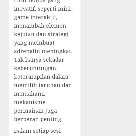
inovatif, seperti mini-
game interaktif,
menambah elemen
kejutan dan strategi
yang membuat
adrenalin meningkat.
Tak hanya sekadar
keberuntungan,
keterampilan dalam
memilih taruhan dan
memahami
mekanisme
permainan juga
berperan penting.
Dalam setiap sesi