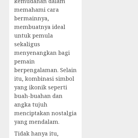
kemudahan dalam
memahami cara
bermainnya,
membuatnya ideal
untuk pemula
sekaligus
menyenangkan bagi
pemain
berpengalaman. Selain
itu, kombinasi simbol
yang ikonik seperti
buah-buahan dan
angka tujuh
menciptakan nostalgia
yang mendalam.
Tidak hanya itu,