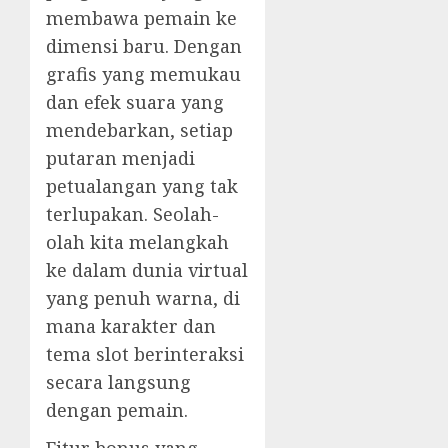
membawa pemain ke
dimensi baru. Dengan
grafis yang memukau
dan efek suara yang
mendebarkan, setiap
putaran menjadi
petualangan yang tak
terlupakan. Seolah-
olah kita melangkah
ke dalam dunia virtual
yang penuh warna, di
mana karakter dan
tema slot berinteraksi
secara langsung
dengan pemain.
Fitur bonus yang