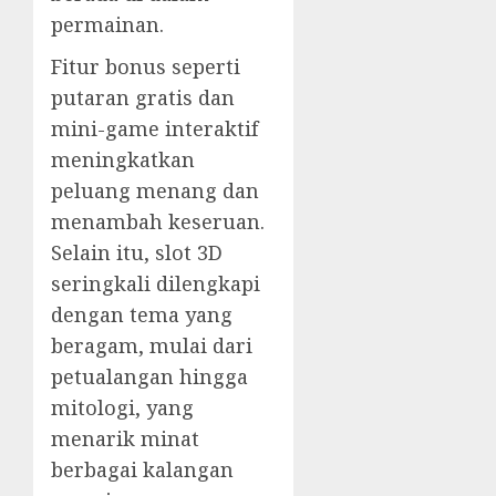
permainan.
Fitur bonus seperti
putaran gratis dan
mini-game interaktif
meningkatkan
peluang menang dan
menambah keseruan.
Selain itu, slot 3D
seringkali dilengkapi
dengan tema yang
beragam, mulai dari
petualangan hingga
mitologi, yang
menarik minat
berbagai kalangan