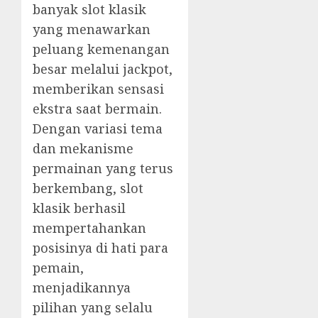
banyak slot klasik
yang menawarkan
peluang kemenangan
besar melalui jackpot,
memberikan sensasi
ekstra saat bermain.
Dengan variasi tema
dan mekanisme
permainan yang terus
berkembang, slot
klasik berhasil
mempertahankan
posisinya di hati para
pemain,
menjadikannya
pilihan yang selalu