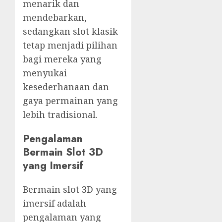
menarik dan
mendebarkan,
sedangkan slot klasik
tetap menjadi pilihan
bagi mereka yang
menyukai
kesederhanaan dan
gaya permainan yang
lebih tradisional.
Pengalaman
Bermain Slot 3D
yang Imersif
Bermain slot 3D yang
imersif adalah
pengalaman yang