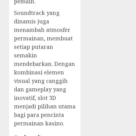
pemain.
Soundtrack yang
dinamis juga
menambah atmosfer
permainan, membuat
setiap putaran
semakin
mendebarkan. Dengan
kombinasi elemen
visual yang canggih
dan gameplay yang
inovatif, slot 3D
menjadi pilihan utama
bagi para pencinta
permainan kasino.