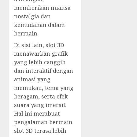
memberikan nuansa
nostalgia dan
kemudahan dalam
bermain.
Di sisi lain, slot 3D
menawarkan grafik
yang lebih canggih
dan interaktif dengan
animasi yang
memukau, tema yang
beragam, serta efek
suara yang imersif.
Hal ini membuat
pengalaman bermain
slot 3D terasa lebih