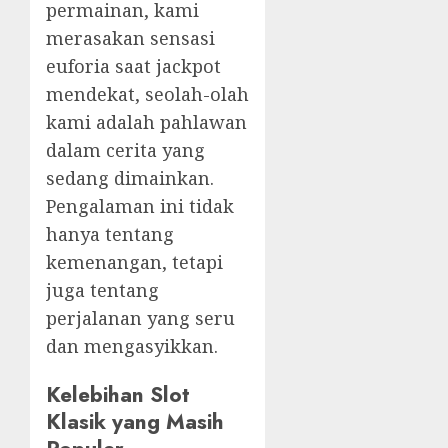
permainan, kami
merasakan sensasi
euforia saat jackpot
mendekat, seolah-olah
kami adalah pahlawan
dalam cerita yang
sedang dimainkan.
Pengalaman ini tidak
hanya tentang
kemenangan, tetapi
juga tentang
perjalanan yang seru
dan mengasyikkan.
Kelebihan Slot
Klasik yang Masih