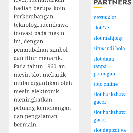
PARTNERS
hadiah berupa koin.
Perkembangan
nexus slot
teknologi membawa
slot777
inovasi pada mesin
slot mahjong
ini, dengan
situs judi bola
penambahan simbol
dan fitur menarik.
slot dana
Pada tahun 1960-an,
tanpa
potongan
mesin slot mekanik
mulai digantikan oleh
toto online
mesin elektronik,
slot hackshaw
meningkatkan
gacor
peluang kemenangan
slot hackshaw
dan pengalaman
gacor
bermain.
slot deposit va