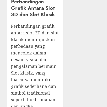
Perbandingan
Grafik Antara Slot
3D dan Slot Klasik
Perbandingan grafik
antara slot 3D dan slot
klasik menunjukkan
perbedaan yang
mencolok dalam
desain visual dan
pengalaman bermain.
Slot klasik, yang
biasanya memiliki
grafik sederhana dan
simbol tradisional
seperti buah-buahan
dan angka,