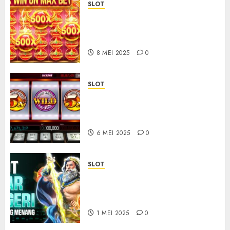
SLOT
Platform Terbaik untuk
Bermain Slot Online di Tahun
2025
8 MEI 2025
0
SLOT
Slot Online dengan Elemen
Gamifikasi: Lebih dari
Sekadar Memutar Gulungan
6 MEI 2025
0
SLOT
Cara Mengoptimalkan
Peluang Menang di Slot
Online
1 MEI 2025
0