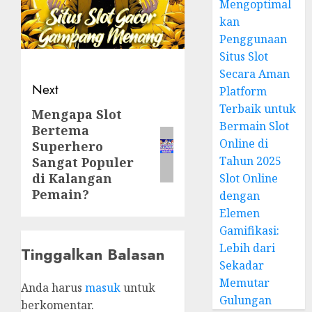
Mengoptimal
kan
Penggunaan
Situs Slot
Secara Aman
Post
Next
Platform
navigation
Terbaik untuk
Mengapa Slot
Next
Bermain Slot
Bertema
post:
Online di
Superhero
Tahun 2025
Sangat Populer
di Kalangan
Slot Online
Pemain?
dengan
Elemen
Gamifikasi:
Lebih dari
Tinggalkan Balasan
Sekadar
Memutar
Anda harus
masuk
untuk
Gulungan
berkomentar.