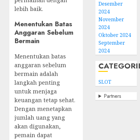
permainan dengan
Desember
lebih baik.
2024
November
Menentukan Batas
2024
Anggaran Sebelum
Oktober 2024
Bermain
September
2024
Menentukan batas
CATEGORI
anggaran sebelum
bermain adalah
SLOT
langkah penting
untuk menjaga
Partners
keuangan tetap sehat.
Dengan menetapkan
jumlah uang yang
akan digunakan,
pemain dapat