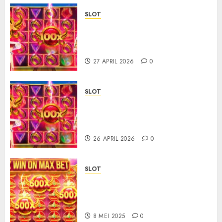
SLOT
Keunggulan Toto 4D Resmi
untuk Pengalaman Online
Lebih Nyaman
27 APRIL 2026
0
SLOT
Cara Mengoptimalkan
Penggunaan Situs Slot Secara
Aman
26 APRIL 2026
0
SLOT
Platform Terbaik untuk
Bermain Slot Online di Tahun
2025
8 MEI 2025
0