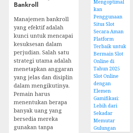
Mengoptimal
Bankroll
kan
Penggunaan
Manajemen bankroll
Situs Slot
yang efektif adalah
Secara Aman
kunci untuk mencapai
Platform
kesuksesan dalam
Terbaik untuk
perjudian. Salah satu
Bermain Slot
strategi utama adalah
Online di
Tahun 2025
menetapkan anggaran
Slot Online
yang jelas dan disiplin
dengan
dalam mengikutinya.
Elemen
Pemain harus
Gamifikasi:
menentukan berapa
Lebih dari
banyak uang yang
Sekadar
bersedia mereka
Memutar
gunakan tanpa
Gulungan