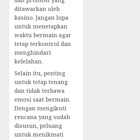
ditawarkan oleh
kasino. Jangan lupa
untuk menetapkan
waktu bermain agar
tetap terkontrol dan
menghindari
kelelahan.
Selain itu, penting
untuk tetap tenang
dan tidak terbawa
emosi saat bermain.
Dengan mengikuti
rencana yang sudah
disusun, peluang
untuk menikmati