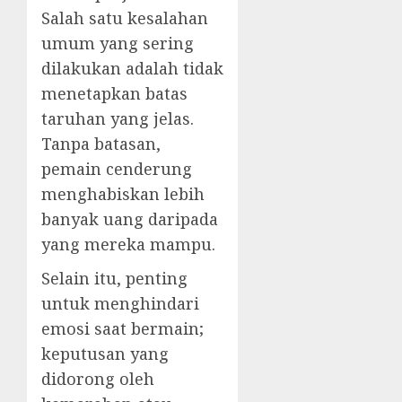
Salah satu kesalahan
umum yang sering
dilakukan adalah tidak
menetapkan batas
taruhan yang jelas.
Tanpa batasan,
pemain cenderung
menghabiskan lebih
banyak uang daripada
yang mereka mampu.
Selain itu, penting
untuk menghindari
emosi saat bermain;
keputusan yang
didorong oleh