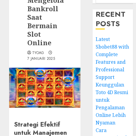
Mengelola
Bankroll
RECENT
Saat
POSTS
Bermain
Slot
Latest
Online
Sbobet88 with
TYOAG
Complete
7 JANUARI 2025
Features and
Professional
Support
Keunggulan
Toto 4D Resmi
untuk
Pengalaman
Online Lebih
Nyaman
Strategi Efektif
Cara
untuk Manajemen