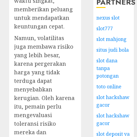
PARTNERS
waktu singkat,
memberikan peluang
untuk mendapatkan
nexus slot
keuntungan cepat.
slot777
Namun, volatilitas
slot mahjong
juga membawa risiko
situs judi bola
yang lebih besar,
slot dana
karena pergerakan
tanpa
harga yang tidak
potongan
terduga dapat
toto online
menyebabkan
slot hackshaw
kerugian. Oleh karena
gacor
itu, pemain perlu
mengevaluasi
slot hackshaw
gacor
toleransi risiko
mereka dan
slot deposit va