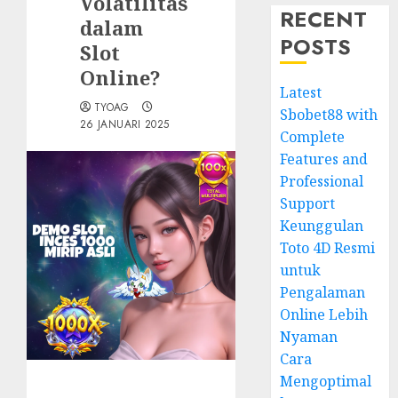
Volatilitas
RECENT
dalam
POSTS
Slot
Online?
Latest
TYOAG
Sbobet88 with
26 JANUARI 2025
Complete
Features and
Professional
Support
Keunggulan
Toto 4D Resmi
untuk
Pengalaman
Online Lebih
Nyaman
Cara
Mengoptimal