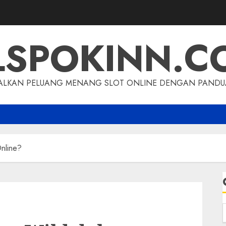
LLSPOKINN.C
ALKAN PELUANG MENANG SLOT ONLINE DENGAN PANDU
Online?