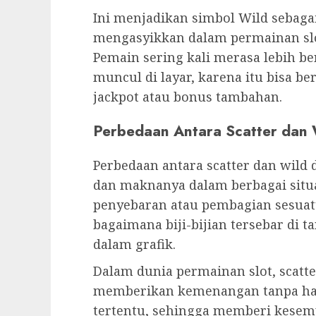
Ini menjadikan simbol Wild sebag
mengasyikkan dalam permainan slo
Pemain sering kali merasa lebih b
muncul di layar, karena itu bisa b
jackpot atau bonus tambahan.
Perbedaan Antara Scatter dan 
Perbedaan antara scatter dan wild 
dan maknanya dalam berbagai situa
penyebaran atau pembagian sesuatu 
bagaimana biji-bijian tersebar di t
dalam grafik.
Dalam dunia permainan slot, scatte
memberikan kemenangan tanpa ha
tertentu, sehingga memberi kesem