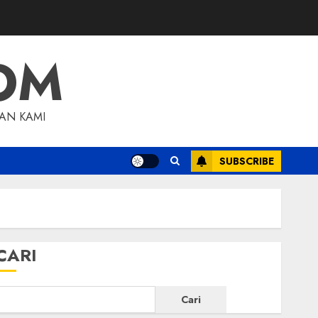
OM
AN KAMI
SUBSCRIBE
CARI
Cari