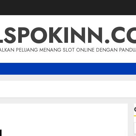
LLSPOKINN.C
ALKAN PELUANG MENANG SLOT ONLINE DENGAN PANDU