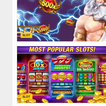
SLOT
SLOT