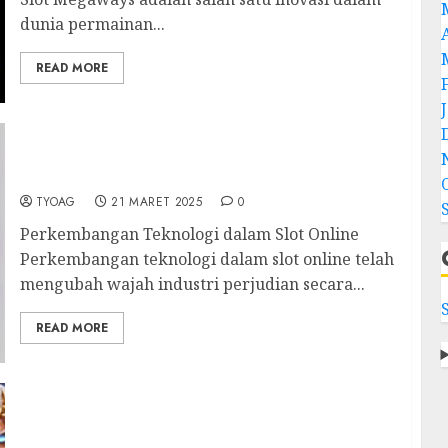
dunia permainan...
READ MORE
Mengapa Slot Online Menjadi Game Kasino
Terfavorit?
TYOAG
21 MARET 2025
0
Perkembangan Teknologi dalam Slot Online
Perkembangan teknologi dalam slot online telah
mengubah wajah industri perjudian secara...
READ MORE
5 Slot Online dengan Fitur Wild dan Scatter
Terbaik