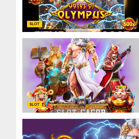
SLOT
SLOT