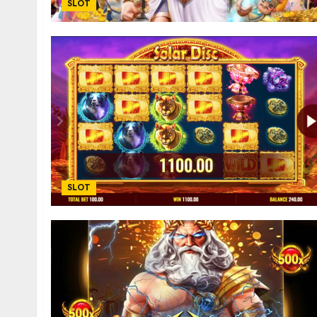
SLOT
SLOT